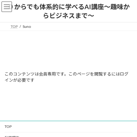
コ
ナ
０からでも体系的に学べるAI講座〜趣味か
ン
ビ
らビジネスまで〜
テ
ゲ
ン
ー
TOP
Suno
ツ
シ
へ
ョ
ス
ン
キ
に
ッ
移
プ
動
このコンテンツは会員専用です。このページを閲覧するにはログ
インが必要です
TOP