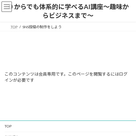
コ
ナ
０からでも体系的に学べるAI講座〜趣味か
ン
ビ
らビジネスまで〜
テ
ゲ
ン
ー
ツ
シ
TOP
SNS投稿の制作をしよう
へ
ョ
ス
ン
キ
に
ッ
移
プ
動
このコンテンツは会員専用です。このページを閲覧するにはログ
インが必要です
TOP