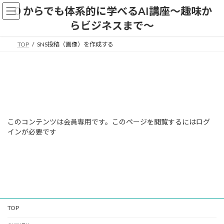
コ
ナ
０からでも体系的に学べるAI講座〜趣味か
ン
ビ
らビジネスまで〜
テ
ゲ
ン
ー
ツ
シ
TOP
SNS投稿（画像）を作成する
へ
ョ
ス
ン
キ
に
ッ
移
プ
動
このコンテンツは会員専用です。このページを閲覧するにはログ
インが必要です
TOP