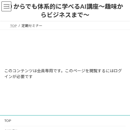
コ
ナ
０からでも体系的に学べるAI講座〜趣味か
ン
ビ
らビジネスまで〜
テ
ゲ
ン
ー
ツ
シ
TOP
定期セミナー
へ
ョ
ス
ン
キ
に
ッ
移
プ
動
このコンテンツは会員専用です。このページを閲覧するにはログ
インが必要です
TOP