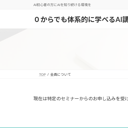
コ
ナ
AI初心者の方にAIを知り続ける環境を
ン
ビ
テ
ゲ
０からでも体系的に学べるAI
ン
ー
ツ
シ
へ
ョ
ス
ン
キ
に
ッ
移
プ
動
TOP
会員について
現在は特定のセミナーからのお申し込みを受