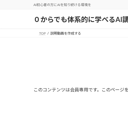
コ
ナ
AI初心者の方にAIを知り続ける環境を
ン
ビ
テ
ゲ
０からでも体系的に学べるAI
ン
ー
ツ
シ
TOP
説明動画を作成する
へ
ョ
ス
ン
キ
に
ッ
移
プ
動
このコンテンツは会員専用です。このページ