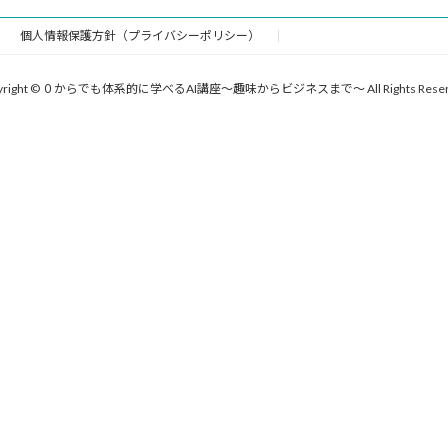
個人情報保護方針（プライバシーポリシー）
yright © ０からでも体系的に学べるAI講座〜趣味からビジネスまで〜 All Rights Reser