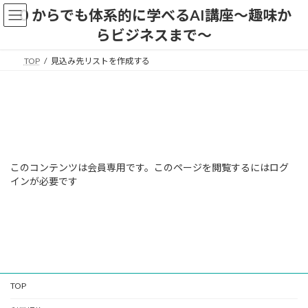
コ
ナ
０からでも体系的に学べるAI講座〜趣味か
ン
ビ
らビジネスまで〜
テ
ゲ
ン
ー
ツ
シ
TOP
見込み先リストを作成する
へ
ョ
ス
ン
キ
に
ッ
移
プ
動
このコンテンツは会員専用です。このページを閲覧するにはログ
インが必要です
TOP