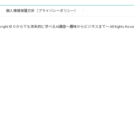
個人情報保護方針（プライバシーポリシー）
yright © ０からでも体系的に学べるAI講座〜趣味からビジネスまで〜 All Rights Reser