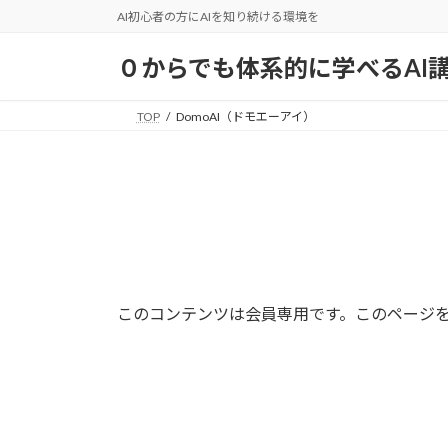
コ
ナ
AI初心者の方にAIを知り続ける環境を
ン
ビ
テ
ゲ
０からでも体系的に学べるAI
ン
ー
ツ
シ
TOP
DomoAI（ドモエーアイ）
へ
ョ
ス
ン
キ
に
ッ
移
プ
動
このコンテンツは会員専用です。このページ