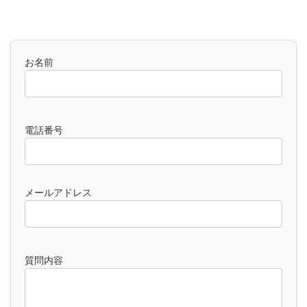
コ
ナ
ン
ビ
テ
ゲ
ン
ー
お名前
ツ
シ
へ
ョ
ス
ン
キ
に
ッ
移
電話番号
プ
動
メールアドレス
質問内容